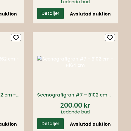
Ledande bud
Detaljer
auktion
Avslutad auktion
Scenografigran #6 – B62 cm - H218 cm
Scenografigran #7 – B102 cm - H164 cm
200.00 kr
Ledande bud
Detaljer
auktion
Avslutad auktion