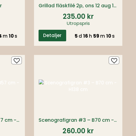
r
Grillad fläskfilé 2p, ons 12 aug 17:00
235.00 kr
Utropspris
Detaljer
4
m
09
s
5
d
16
h
59
m
09
s
Scenografigran #2 – B57 cm - H120 cm
Scenografigran #3 – B70 cm - H138 cm
260.00 kr