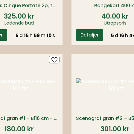
5-rätters Cinque Portate 2p, tor 13 aug 17:30
Rangekort 400 k
325.00 kr
40.00 kr
Ledande bud
Utropspris
er
Detaljer
5
d
15
h
59
m
09
s
5
d
16
h
4
Scenografigran #1 – B116 cm - H147 cm
180.00 kr
301.00 kr