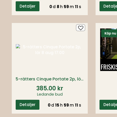
Detaljer
Detalj
0
d
8
h
59
m
10
s
5-rätters Cinque Portate 2p, lör 8 aug 17:00
385.00 kr
Ledande bud
Detaljer
Detalj
0
d
15
h
59
m
10
s