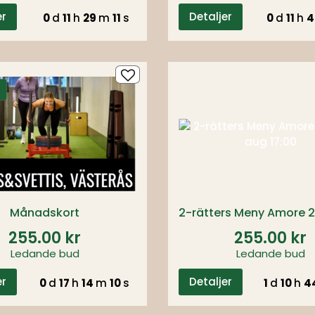
er
Detaljer
0
d
11
h
29
m
10
s
0
d
11
h
4
Månadskort
255.00 kr
255.00 kr
Ledande bud
Ledande bud
er
Detaljer
0
d
17
h
14
m
09
s
1
d
10
h
4