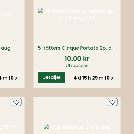
1 aug
5-rätters Cinque Portate 2p, ons 12 aug 17:30
10.00 kr
Utropspris
Detaljer
4
m
09
s
4
d
15
h
29
m
09
s