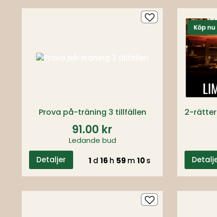
Prova på-träning 3 tillfällen
91.00 kr
Ledande bud
Detaljer
Detalj
1
d
16
h
59
m
09
s