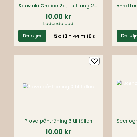
Souvlaki Choice 2p, tis 11 aug 20:00
10.00 kr
Ledande bud
Detaljer
Detalj
5
d
13
h
44
m
09
s
Prova på-träning 3 tillfällen
10.00 kr