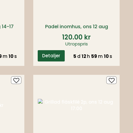
g 14-17
Padel inomhus, ons 12 aug
120.00 kr
Utropspris
Detaljer
9
m
09
s
5
d
12
h
59
m
09
s