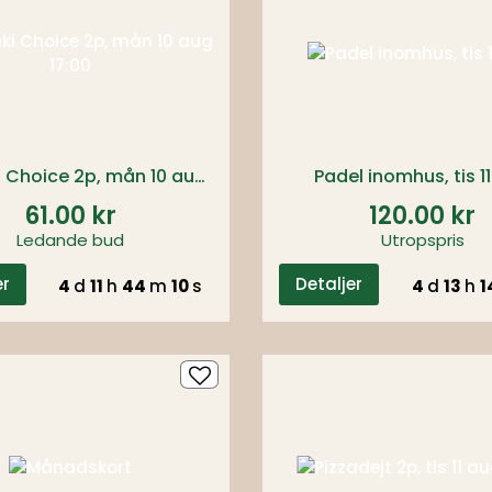
Souvlaki Choice 2p, mån 10 aug 17:00
Padel inomhus, tis 1
61.00 kr
120.00 kr
Ledande bud
Utropspris
er
Detaljer
4
d
11
h
44
m
09
s
4
d
13
h
1