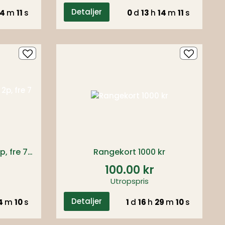
Detaljer
4
m
10
s
0
d
13
h
14
m
10
s
2-rätters Meny Amore 2p, fre 7 aug 17:00
Rangekort 1000 kr
100.00 kr
Utropspris
Detaljer
4
m
09
s
1
d
16
h
29
m
09
s