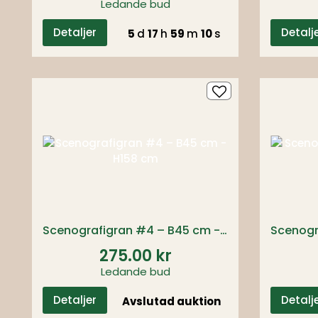
Ledande bud
Detaljer
Detalj
5
d
17
h
59
m
09
s
Scenografigran #4 – B45 cm - H158 cm
275.00 kr
Ledande bud
Detaljer
Detalj
Avslutad auktion