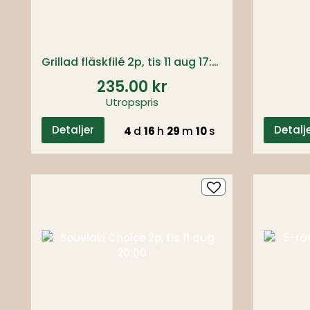
Grillad fläskfilé 2p, tis 11 aug 17:00
235.00 kr
Utropspris
Detaljer
Detalj
4
d
16
h
29
m
09
s