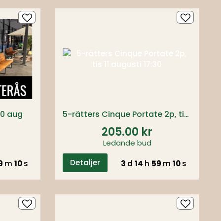
10 aug
5-rätters Cinque Portate 2p, tis 11 augusti 17:30
205.00 kr
Ledande bud
Detaljer
9
m
09
s
3
d
14
h
59
m
09
s