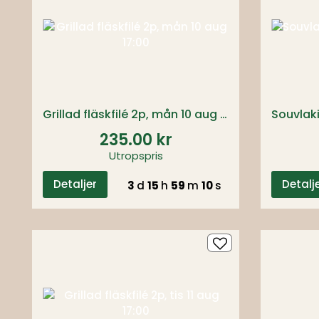
Grillad fläskfilé 2p, mån 10 aug 17:00
235.00 kr
Utropspris
Detaljer
Detalj
3
d
15
h
59
m
09
s