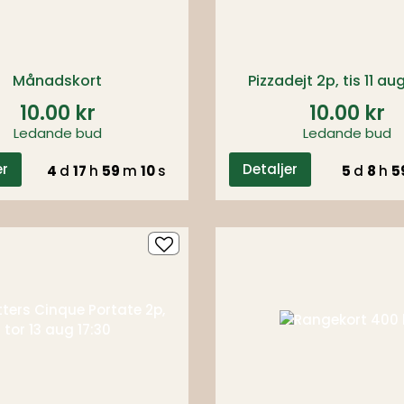
Månadskort
Pizzadejt 2p, tis 11 au
10.00 kr
10.00 kr
Ledande bud
Ledande bud
er
Detaljer
4
d
17
h
59
m
09
s
5
d
8
h
5