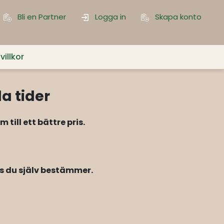
Bli en Partner
Logga in
Skapa konto
illkor
a tider
ill ett bättre pris.
is du själv bestämmer.