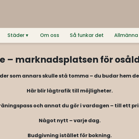
Städer
Om oss
Så funkar det
Allmänna v
e – marknadsplatsen för osåld
ider som annars skulle stå tomma – du budar hem dem t
Här blir lågtrafik till möjligheter.
äningspass och annat du gör i vardagen – till ett pr
Något nytt – varje dag.
Budgivning istället för bokning.