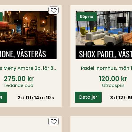
2-rätters Meny Amore 2p, lör 8 aug 17:00
Padel inomhus, mån 
275.00 kr
120.00 kr
Ledande bud
Utropspris
er
Detaljer
2
d
11
h
14
m
09
s
3
d
12
h
5